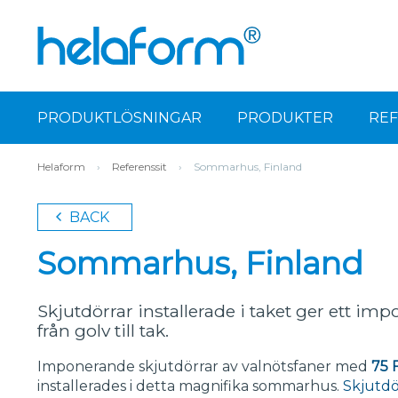
PRODUKTLÖSNINGAR
PRODUKTER
RE
Helaform
›
Referenssit
›
Sommarhus, Finland
BACK
Sommarhus, Finland
Skjutdörrar installerade i taket ger ett i
från golv till tak.
Imponerande skjutdörrar av valnötsfaner med
75 
installerades i detta magnifika sommarhus.
Skjutdö