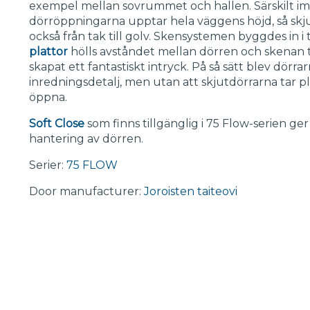
exempel mellan sovrummet och hallen. Särskilt i
dörröppningarna upptar hela väggens höjd, så skju
också från tak till golv. Skensystemen byggdes in 
plattor
hölls avståndet mellan dörren och skenan ti
skapat ett fantastiskt intryck. På så sätt blev dörr
inredningsdetalj, men utan att skjutdörrarna tar p
öppna.
Soft Close
som finns tillgänglig i 75 Flow-serien g
hantering av dörren.
Serier:
75 FLOW
Door manufacturer:
Joroisten taiteovi