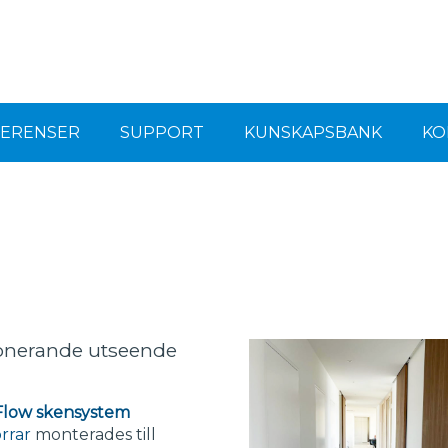
FERENSER
SUPPORT
KUNSKAPSBANK
KO
mponerande utseende
Flow skensystem
rrar
monterades till