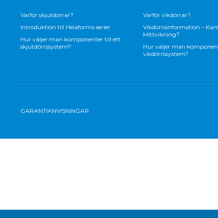
Varför skjutdörrar?
Varför vikdörrar?
Introduktion till Helaforms serier
Vikdörrsinformation – Kant
Mittvikning?
Hur väljer man komponenter till ett
skjutdörrssystem?
Hur väljer man komponenter
vikdörrssystem?
GARANTIANVISNINGAR