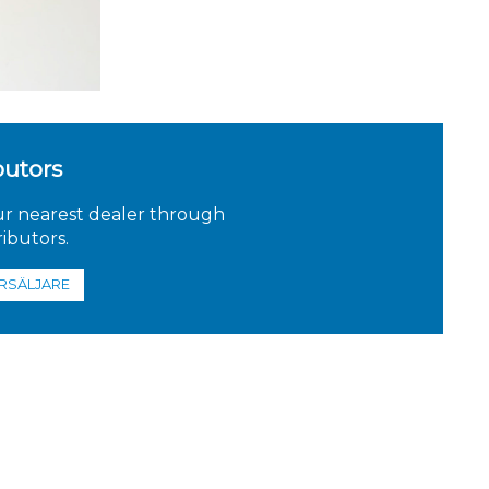
butors
ur nearest dealer through
ributors.
RSÄLJARE