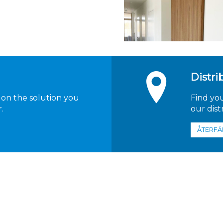
Distri
 on the solution you
Find yo
.
our dist
ÅTERFÄ