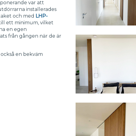
mponerande var att
tdörrarna installerades
i taket och med
LHP-
ll ett minimum, vilket
arna en egen
lats från gången när de är
er också en bekväm