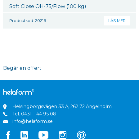
Soft Close OH-75/Flow (100 kg)
Produktkod: 20216
LÄS MER
Begär en offert
Helsingborgsvägen 33 A, 262 72 Ängelholm
Tel.
0431 – 44 95 08
info@helaform.se