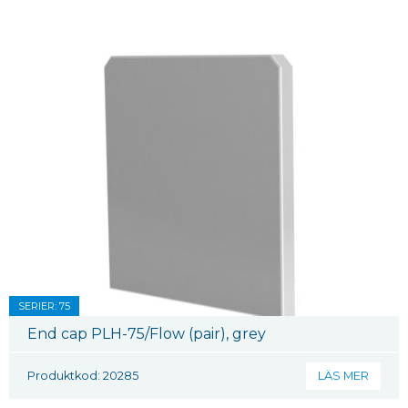
SERIER: 75
End cap PLH-75/Flow (pair), grey
Produktkod: 20285
LÄS MER