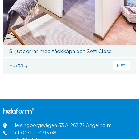
Skjutdörrar med täckkåpa och Soft Close
Max 75 kg
MER
Helsingborgsvägen 33 A, 262 72 Ängelholm
Tel.
0431 – 44 95 08