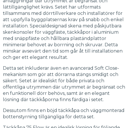
anläggningar där utrymmet är begränsat och
lättillgänglighet krävs. Setet har utformats
tillsammans med dörrtillverkare och installatörer för
att uppfylla byggplatsernas krav på snabb och enkel
installation. Specialdesignad skena med påskjutbara
skenkonsoler för väggfäste, täckkåpor i aluminium
med snäppfäste och hållbara plaständplattor
minimerar behovet av borrning och skruvar. Detta
minskar avsevärt den tid som går åt till installationen
och ger ett elegant resultat.
Detta set inkluderar även en avancerad Soft Close-
mekanism som gör att dörrarna stängs smidigt och
säkert. Setet är idealiskt för både privata och
offentliga utrymmen där utrymmet är begränsat och
en funktionell dörr behövs, samt är en elegant
lösning där täckkåporna finns färdiga i setet.
Dessutom finns en böjd täckkåpa och väggmonterad
bottenstyrning tillgängliga för detta set.
Täckkåpa 75 Flow är en idealisk lösning för följande