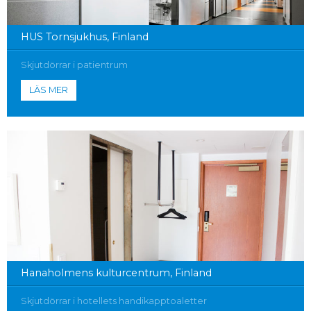
HUS Tornsjukhus, Finland
Skjutdörrar i patientrum
LÄS MER
Hanaholmens kulturcentrum, Finland
Skjutdörrar i hotellets handikapptoaletter