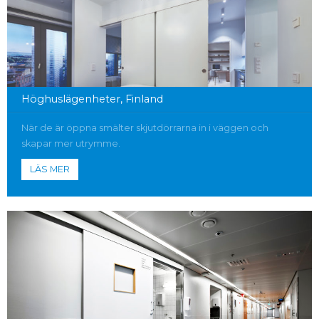
Höghuslägenheter, Finland
När de är öppna smälter skjutdörrarna in i väggen och
skapar mer utrymme.
LÄS MER