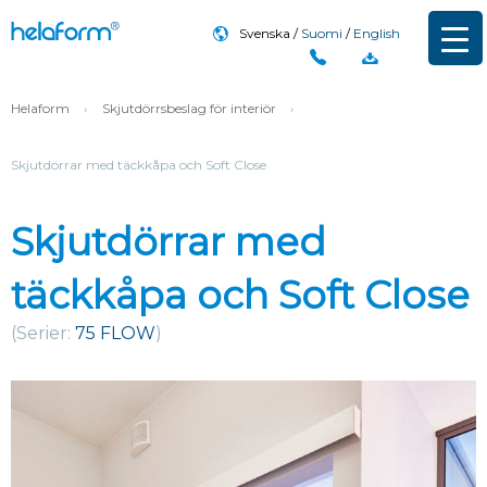
Svenska
Suomi
English
Helaform
›
Skjutdörrsbeslag för interiör
›
Skjutdörrar med täckkåpa och Soft Close
Skjutdörrar med
täckkåpa och Soft Close
(Serier:
75 FLOW
)