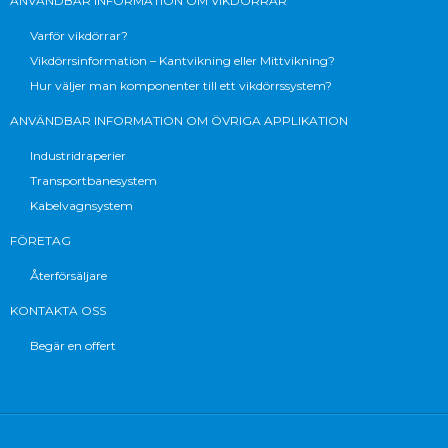
ANVÄNDBAR INFORMATION OM VIKDÖRRAR
Varför vikdörrar?
Vikdörrsinformation – Kantvikning eller Mittvikning?
Hur väljer man komponenter till ett vikdörrssystem?
ANVÄNDBAR INFORMATION OM ÖVRIGA APPLIKATION
Industridraperier
Transportbanesystem
Kabelvagnsystem
FÖRETAG
Återförsäljare
KONTAKTA OSS
Begär en offert