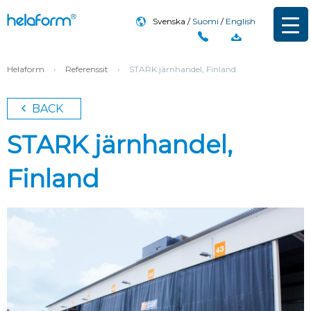
Svenska
Suomi
English
Helaform
›
Referenssit
›
STARK järnhandel, Finland
BACK
STARK järnhandel,
Finland