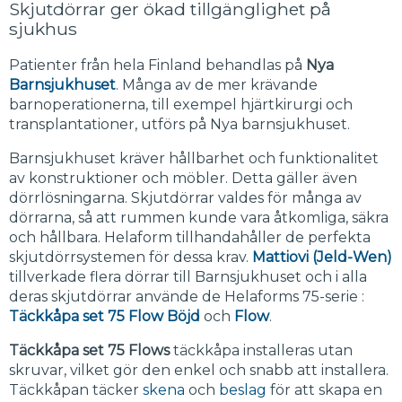
Skjutdörrar ger ökad tillgänglighet på
sjukhus
Patienter från hela Finland behandlas på
Nya
Barnsjukhuset
. Många av de mer krävande
barnoperationerna, till exempel hjärtkirurgi och
transplantationer, utförs på Nya barnsjukhuset.
Barnsjukhuset kräver hållbarhet och funktionalitet
av konstruktioner och möbler. Detta gäller även
dörrlösningarna. Skjutdörrar valdes för många av
dörrarna, så att rummen kunde vara åtkomliga, säkra
och hållbara. Helaform tillhandahåller de perfekta
skjutdörrsystemen för dessa krav.
Mattiovi (Jeld-Wen)
tillverkade flera dörrar till Barnsjukhuset och i alla
deras skjutdörrar använde de Helaforms 75-serie :
Täckkåpa set 75 Flow Böjd
och
Flow
.
Täckkåpa set 75 Flows
täckkåpa installeras utan
skruvar, vilket gör den enkel och snabb att installera.
Täckkåpan täcker
skena
och
beslag
för att skapa en