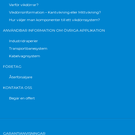
Varför vikdörrar?
Vikdörrsinformation – Kantvikning eller Mittvikning?
Hur väljer man komponenter till ett vikdörrssystem?
ANVÄNDBAR INFORMATION OM ÖVRIGA APPLIKATION
Industridraperier
Transportbanesystem
Kabelvagnsystem
FÖRETAG
Återförsäljare
KONTAKTA OSS
Begär en offert
GARANTIANVISNINGAR