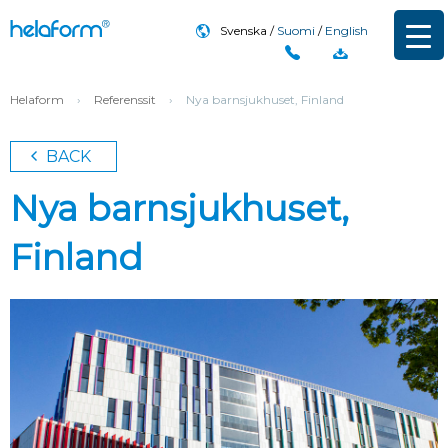
Svenska
Suomi
English
Helaform
›
Referenssit
›
Nya barnsjukhuset, Finland
BACK
Nya barnsjukhuset,
Finland