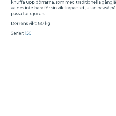
knuffa upp dörrarna, som med traditionella gångjär
valdes inte bara för sin viktkapacitet, utan också p
passa för djuren.
Dörrens vikt: 80 kg
Serier:
150