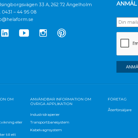
ANMÄL 
lsingborgsvägen 33 A, 262 72 Ängelholm
.
0431 – 44 95 08
fo@helaform.se
ION OM
ANVÄNDBAR INFORMATION OM
FÖRETAG
ÖVRIGA APPLIKATION
Återförsäljare
Industridraperier
vikning eller
Transportbanesystem
Kabelvagnsystem
 till ett