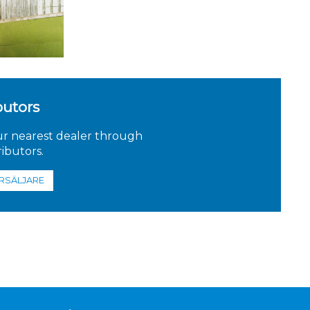
butors
ur nearest dealer through
ributors.
RSÄLJARE