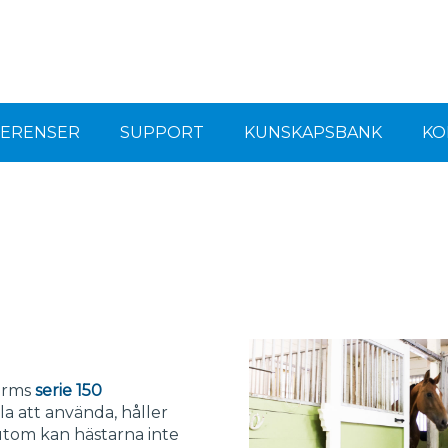
FERENSER
SUPPORT
KUNSKAPSBANK
KO
forms
serie 150
la att använda, håller
utom kan hästarna inte