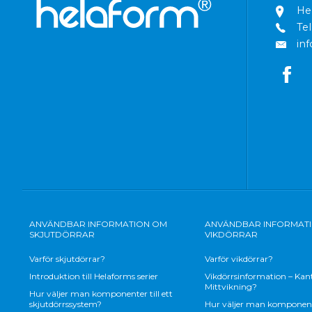
He
Tel
in
ANVÄNDBAR INFORMATION OM
ANVÄNDBAR INFORMAT
SKJUTDÖRRAR
VIKDÖRRAR
Varför skjutdörrar?
Varför vikdörrar?
Introduktion till Helaforms serier
Vikdörrsinformation – Kant
Mittvikning?
Hur väljer man komponenter till ett
skjutdörrssystem?
Hur väljer man komponenter