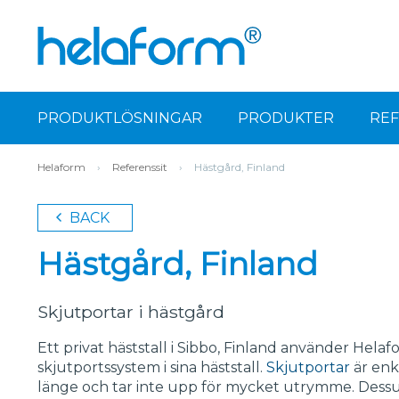
PRODUKTLÖSNINGAR
PRODUKTER
RE
Helaform
›
Referenssit
›
Hästgård, Finland
BACK
Hästgård, Finland
Skjutportar i hästgård
Ett privat häststall i Sibbo, Finland använder Hela
skjutportssystem i sina häststall.
Skjutportar
är enk
länge och tar inte upp för mycket utrymme. Dess