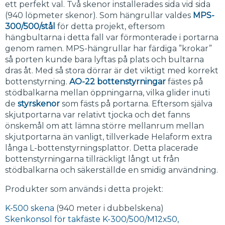
ett perfekt val. Två skenor installerades sida vid sida
(940 löpmeter skenor). Som hängrullar valdes
MPS-
300/500/stål
för detta projekt, eftersom
hängbultarna i detta fall var förmonterade i portarna
genom ramen. MPS-hängrullar har färdiga ”krokar”
så porten kunde bara lyftas på plats och bultarna
dras åt. Med så stora dörrar är det viktigt med korrekt
bottenstyrning.
AO-22 bottenstyrningar
fästes på
stödbalkarna mellan öppningarna, vilka glider inuti
de
styrskenor
som fästs på portarna. Eftersom själva
skjutportarna var relativt tjocka och det fanns
önskemål om att lämna större mellanrum mellan
skjutportarna än vanligt, tillverkade Helaform extra
långa L-bottenstyrningsplattor. Detta placerade
bottenstyrningarna tillräckligt långt ut från
stödbalkarna och säkerställde en smidig användning.
Produkter som används i detta projekt:
K-500 skena
(940 meter i dubbelskena)
Skenkonsol för takfäste K-300/500/M12x50,