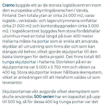
Cramo
byggde ett av de största logistikcentren inom
den europeiska uthyrningsbranschen i Vanda,
Finland. Den totala ytan är cirka 24 000 m2, varav
logistik-, verkstads- och lagerutrymmena omfattar
cirka 21 000 m2 och kontorsbyggnaden cirka 3 000
m2. I logistikcentret byggdes fem stora förrådshallar
utomhus med en total längd på över 400 meter.
Hallarna måste ha
portar
som är enkla att använda,
skyddar all utrustning som finns där och som kan
stängas vid behov, vilket gjorde skjutportar till den
bästa lösningen för detta projekt. Det finns totalt 80
tunga skjutportar
i hallarna. Storleken på en av
skjutportarna var 5 000 x 5 750 mm och vikten ca
400 kg. Stora skjutportar kräver hållbara skensystem,
vilket är anledningen till att Helaform valdes ut som
leverantör.
Skjutportarnas vikt avgjorde vilket skensystem som
skulle användas.
500-serien
har en kapacitet på upp
till 500 kg, så för dessa 400 kg tunga portar var det