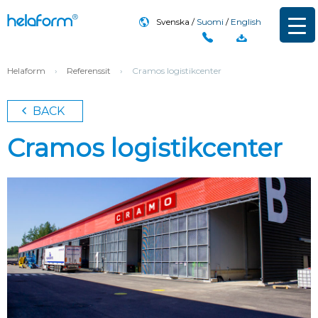
Svenska
Suomi
English
Helaform
›
Referenssit
›
Cramos logistikcenter
BACK
Cramos logistikcenter