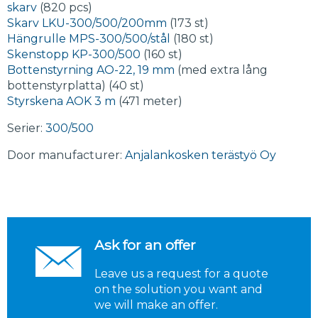
skarv
(820 pcs)
Skarv LKU-300/500/200mm
(173 st)
Hängrulle MPS-300/500/stål
(180 st)
Skenstopp KP-300/500
(160 st)
Bottenstyrning AO-22, 19 mm
(med extra lång
bottenstyrplatta) (40 st)
Styrskena AOK 3 m
(471 meter)
Serier:
300/500
Door manufacturer:
Anjalankosken terästyö Oy
Ask for an offer
Leave us a request for a quote
on the solution you want and
we will make an offer.