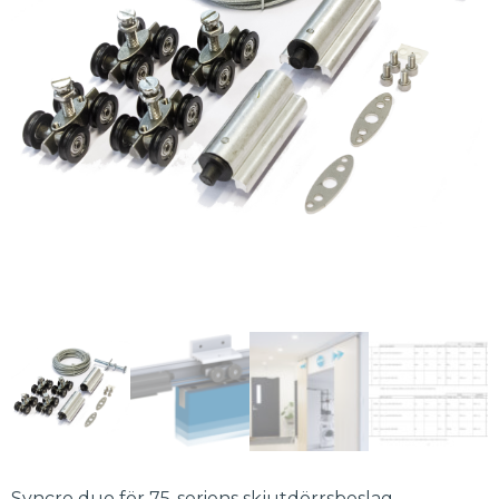
Syncro duo för 75-seriens skjutdörrsbeslag.