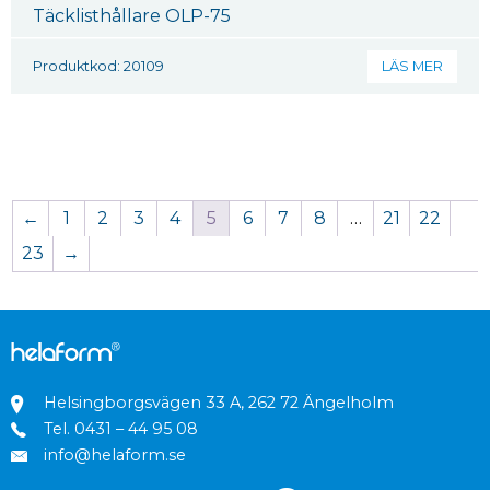
Täcklisthållare OLP-75
Produktkod: 20109
LÄS MER
←
1
2
3
4
5
6
7
8
…
21
22
23
→
Helsingborgsvägen 33 A, 262 72 Ängelholm
Tel.
0431 – 44 95 08
info@helaform.se