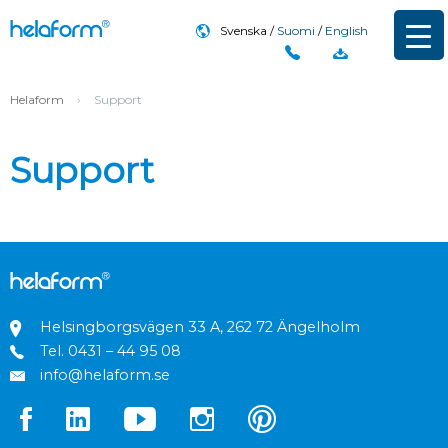
Svenska
Suomi
English
Helaform
›
Support
Support
Helsingborgsvägen 33 A, 262 72 Ängelholm
Tel.
0431 – 44 95 08
info@helaform.se