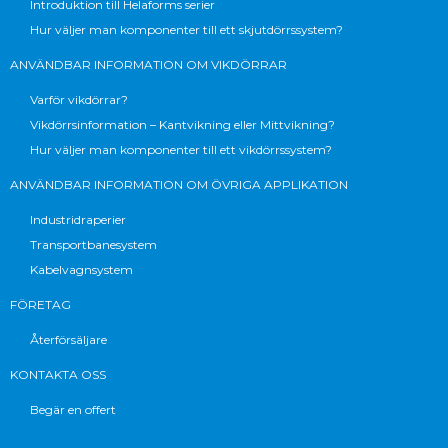
Introduktion till Helaforms serier
Hur väljer man komponenter till ett skjutdörrssystem?
ANVÄNDBAR INFORMATION OM VIKDÖRRAR
Varför vikdörrar?
Vikdörrsinformation – Kantvikning eller Mittvikning?
Hur väljer man komponenter till ett vikdörrssystem?
ANVÄNDBAR INFORMATION OM ÖVRIGA APPLIKATION
Industridraperier
Transportbanesystem
Kabelvagnsystem
FÖRETAG
Återförsäljare
KONTAKTA OSS
Begär en offert