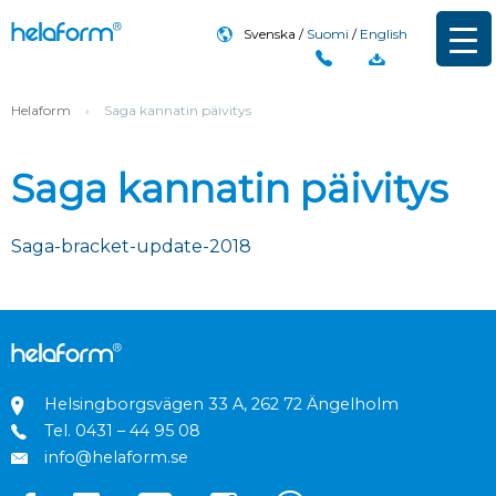
Svenska
Suomi
English
Helaform
›
Saga kannatin päivitys
Saga kannatin päivitys
Saga-bracket-update-2018
Helsingborgsvägen 33 A, 262 72 Ängelholm
Tel.
0431 – 44 95 08
info@helaform.se