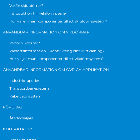
Varför skjutdörrar?
Introduktion till Helaforms serier
Hur väljer man komponenter till ett skjutdörrssystem?
ANVÄNDBAR INFORMATION OM VIKDÖRRAR
Varför vikdörrar?
Vikdörrsinformation – Kantvikning eller Mittvikning?
Hur väljer man komponenter till ett vikdörrssystem?
ANVÄNDBAR INFORMATION OM ÖVRIGA APPLIKATION
Industridraperier
Transportbanesystem
Kabelvagnsystem
FÖRETAG
Återförsäljare
KONTAKTA OSS
Begär en offert