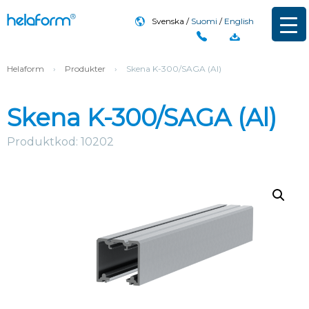
Svenska
Suomi
English
Helaform
›
Produkter
›
Skena K-300/SAGA (Al)
Skena K-300/SAGA (Al)
Produktkod: 10202