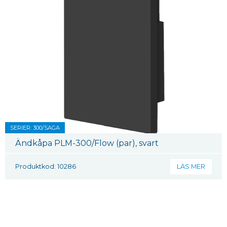
SERIER: 300/SAGA
Ändkåpa PLM-300/Flow (par), svart
Produktkod: 10286
LÄS MER