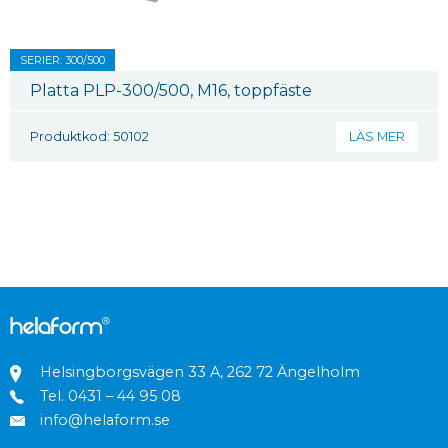
SERIER: 300/500
Platta PLP-300/500, M16, toppfäste
Produktkod: 50102
LÄS MER
Helsingborgsvägen 33 A, 262 72 Ängelholm
Tel.
0431 – 44 95 08
info@helaform.se