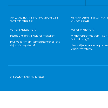
ANVÄNDBAR INFORMATION OM
ANVÄNDBAR INFORMAT
SKJUTDÖRRAR
VIKDÖRRAR
Varför skjutdörrar?
Varför vikdörrar?
Introduktion till Helaforms serier
Vikdörrsinformation – Kant
Mittvikning?
Hur väljer man komponenter till ett
skjutdörrssystem?
Hur väljer man komponenter
vikdörrssystem?
GARANTIANVISNINGAR