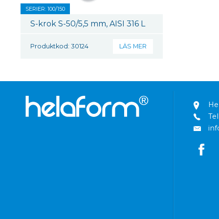
SERIER: 100/150
S-krok S-50/5,5 mm, AISI 316 L
Produktkod: 30124
LÄS MER
He
Tel
in