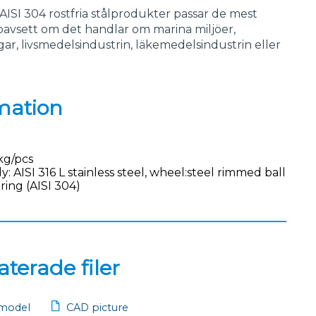
AISI 304 rostfria stålprodukter passar de mest
oavsett om det handlar om marina miljöer,
r, livsmedelsindustrin, läkemedelsindustrin eller
mation
kg/pcs
y: AISI 316 L stainless steel, wheel:steel rimmed ball
ring (AISI 304)
terade filer
model
CAD picture