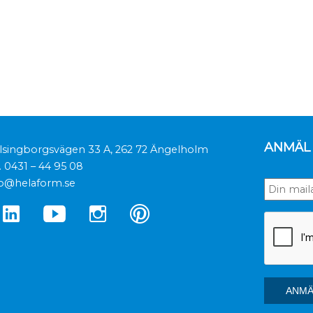
ANMÄL 
lsingborgsvägen 33 A, 262 72 Ängelholm
.
0431 – 44 95 08
fo@helaform.se