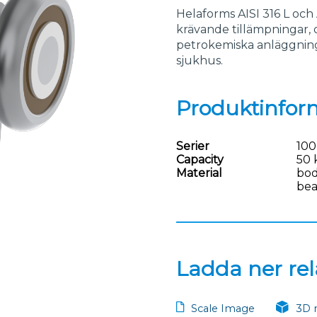
Helaforms AISI 316 L och 
krävande tillämpningar, 
petrokemiska anläggninga
sjukhus.
Produktinfor
Serier
100
Capacity
50 
Material
bod
bea
Ladda ner rela
Scale Image
3D 