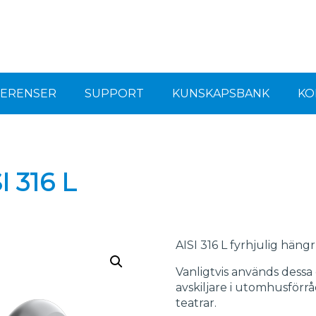
FERENSER
SUPPORT
KUNSKAPSBANK
KO
I 316 L
AISI 316 L fyrhjulig hängr
Vanligtvis används dessa
avskiljare i utomhusförrå
teatrar.