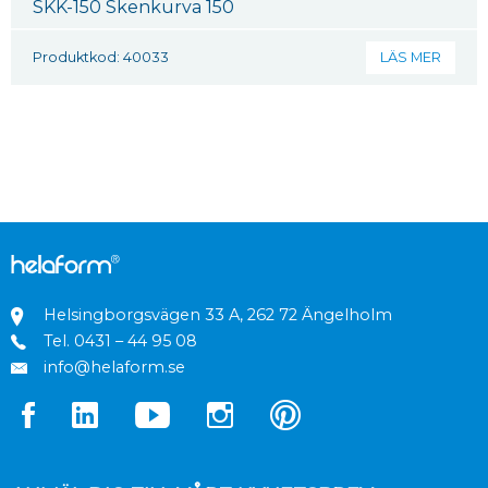
SKK-150 Skenkurva 150
Produktkod: 40033
LÄS MER
Helsingborgsvägen 33 A, 262 72 Ängelholm
Tel.
0431 – 44 95 08
info@helaform.se