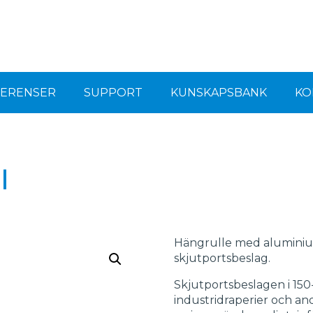
FERENSER
SUPPORT
KUNSKAPSBANK
KO
l
Hängrulle med aluminiums
skjutportsbeslag.
Skjutportsbeslagen i 150-
industridraperier och a