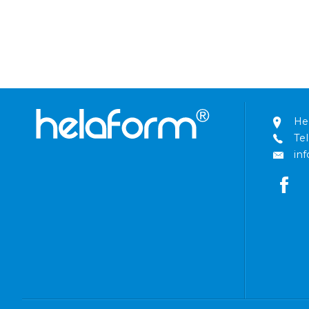
He
Tel
in