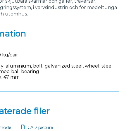
för skjutbara skärmar och galler, traverser,
agringssystem, i varvsindustrin och för medeltunga
ch utomhus.
mation
 kg/pair
e
y: aluminium, bolt: galvanized steel, wheel: steel
med ball bearing
x. 47 mm
terade filer
model
CAD picture