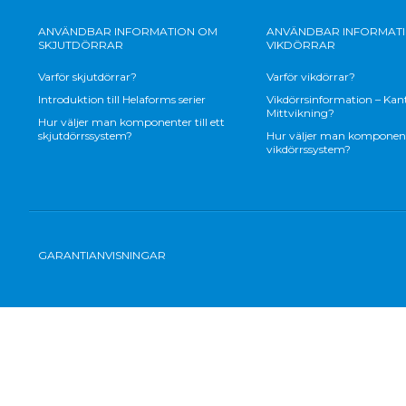
ANVÄNDBAR INFORMATION OM
ANVÄNDBAR INFORMAT
SKJUTDÖRRAR
VIKDÖRRAR
Varför skjutdörrar?
Varför vikdörrar?
Introduktion till Helaforms serier
Vikdörrsinformation – Kant
Mittvikning?
Hur väljer man komponenter till ett
skjutdörrssystem?
Hur väljer man komponenter
vikdörrssystem?
GARANTIANVISNINGAR