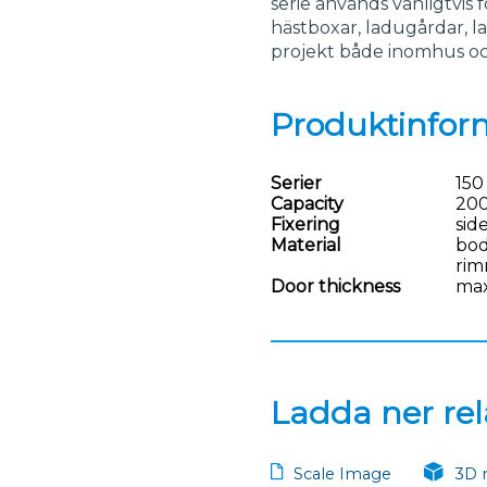
serie används vanligtvis 
hästboxar, ladugårdar, l
projekt både inomhus o
Produktinfor
Serier
150
Capacity
200
Fixering
sid
Material
bod
rim
Door thickness
ma
Ladda ner rela
Scale Image
3D 