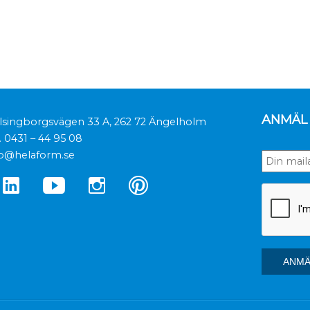
ANMÄL 
lsingborgsvägen 33 A, 262 72 Ängelholm
.
0431 – 44 95 08
fo@helaform.se