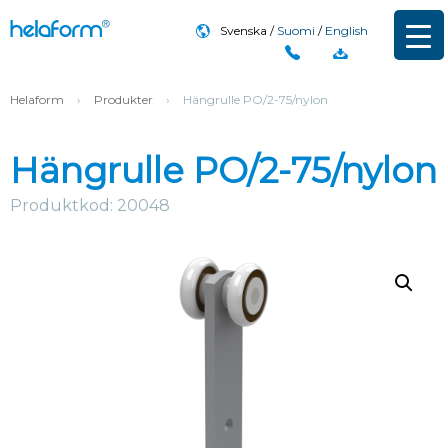
Svenska
Suomi
English
Helaform
›
Produkter
›
Hängrulle PO/2-75/nylon
Hängrulle PO/2-75/nylon
Produktkod: 20048