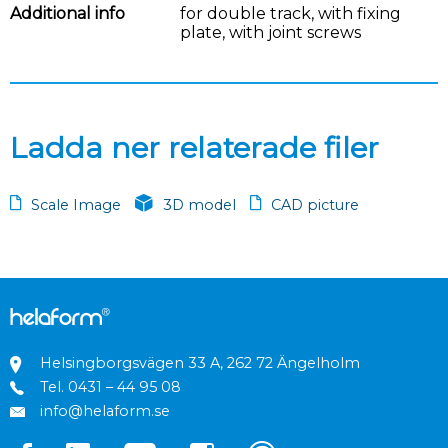
Additional info
for double track, with fixing
plate, with joint screws
Ladda ner relaterade filer
Scale Image
3D model
CAD picture
Helsingborgsvägen 33 A, 262 72 Ängelholm
Tel.
0431 – 44 95 08
info@helaform.se