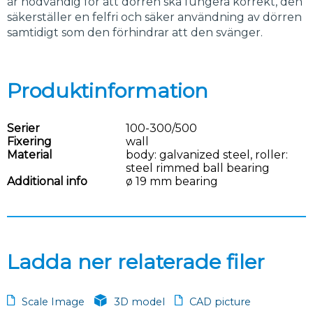
är nödvändig för att dörren ska fungera korrekt, den
säkerställer en felfri och säker användning av dörren
samtidigt som den förhindrar att den svänger.
Produktinformation
Serier
100-300/500
Fixering
wall
Material
body: galvanized steel, roller:
steel rimmed ball bearing
Additional info
ø 19 mm bearing
Ladda ner relaterade filer
Scale Image
3D model
CAD picture