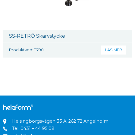
SS-RETRÖ Skarvstycke
Produktkod: 11790
LÄS MER
Helsingborgsvägen 33 A, 262 72 Ängelholm
Tel.
0431 – 44 95 08