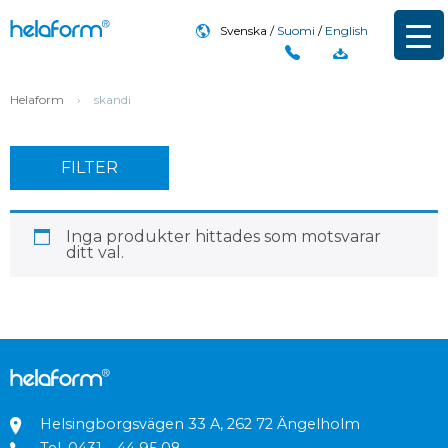
Svenska
Suomi
English
Helaform
›
skandi
FILTER
Inga produkter hittades som motsvarar
ditt val.
Helsingborgsvägen 33 A, 262 72 Ängelholm
Tel.
0431 – 44 95 08