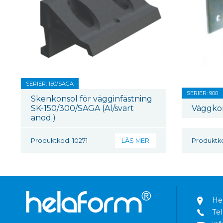
SERIER: 150/SAGA
SERIER: 900
Skenkonsol för vägginfästning
SK-150/300/SAGA (Al/svart
Väggko
anod.)
Produktkod: 10271
LÄS MER
Produktk
He
Tel