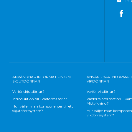
in
ANVÄNDBAR INFORMATION OM
ANVÄNDBAR INFORMAT
SKJUTDÖRRAR
VIKDÖRRAR
Varför skjutdörrar?
Varför vikdörrar?
Introduktion till Helaforms serier
Vikdörrsinformation – Kant
Mittvikning?
Hur väljer man komponenter till ett
skjutdörrssystem?
Hur väljer man komponenter
vikdörrssystem?