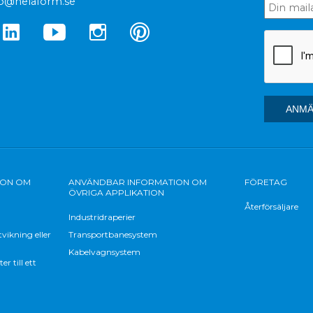
fo@helaform.se
ION OM
ANVÄNDBAR INFORMATION OM
FÖRETAG
ÖVRIGA APPLIKATION
Återförsäljare
Industridraperier
vikning eller
Transportbanesystem
Kabelvagnsystem
 till ett