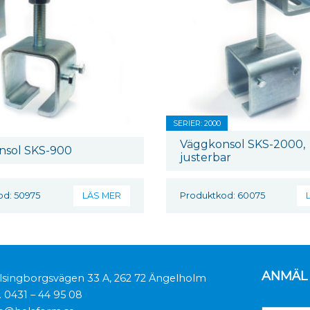
SERIER: 2000
Väggkonsol SKS-2000,
nsol SKS-900
justerbar
od: 50975
LÄS MER
Produktkod: 60075
ANMÄL 
lsingborgsvägen 33 A, 262 72 Ängelholm
.
0431 – 44 95 08