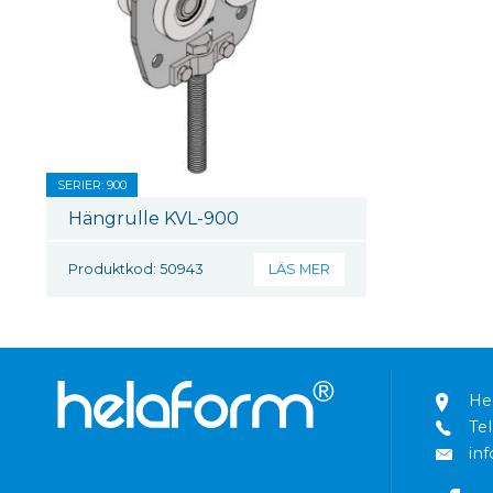
SERIER: 900
Hängrulle KVL-900
Produktkod: 50943
LÄS MER
He
Tel
in