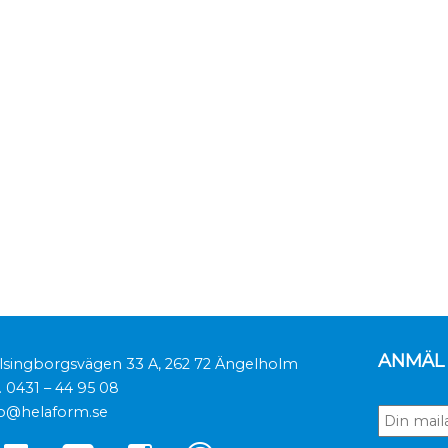
ANMÄL 
lsingborgsvägen 33 A, 262 72 Ängelholm
.
0431 – 44 95 08
fo@helaform.se