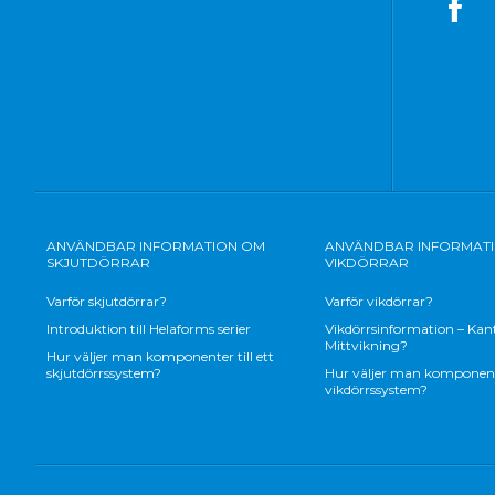
ANVÄNDBAR INFORMATION OM
ANVÄNDBAR INFORMAT
SKJUTDÖRRAR
VIKDÖRRAR
Varför skjutdörrar?
Varför vikdörrar?
Introduktion till Helaforms serier
Vikdörrsinformation – Kant
Mittvikning?
Hur väljer man komponenter till ett
skjutdörrssystem?
Hur väljer man komponenter
vikdörrssystem?