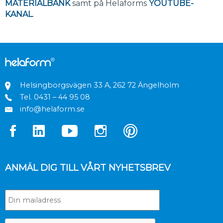
MATERIALBANK
samt på Helaforms
YOUTUBE-
KANAL
.
Helsingborgsvägen 33 A, 262 72 Ängelholm
Tel.
0431 – 44 95 08
info@helaform.se
ANMÄL DIG TILL VÅRT NYHETSBREV