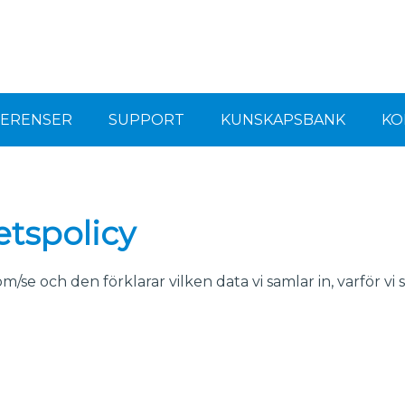
FERENSER
SUPPORT
KUNSKAPSBANK
KO
etspolicy
se och den förklarar vilken data vi samlar in, varför vi s