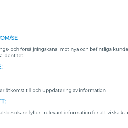
COM/SE
gs- och försäljningskanal mot nya och befintliga kunde
 identitet.
:
ller åtkomst till och uppdatering av information.
T:
besökare fyller i relevant information för att vi ska k