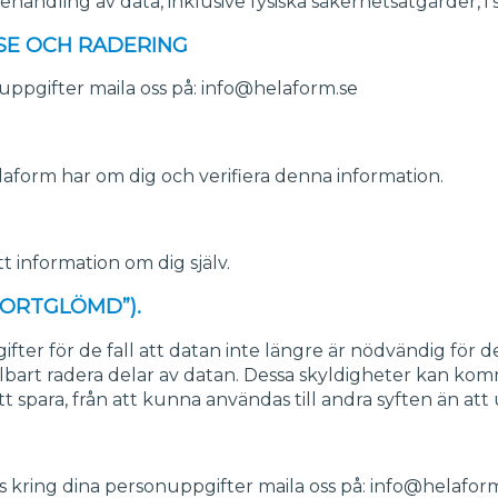
behandling av data, inklusive fysiska säkerhetsåtgärder, i
LSE OCH RADERING
uppgifter maila oss på: info@helaform.se
laform har om dig och verifiera denna information.
tt information om dig själv.
BORTGLÖMD”).
fter för de fall att datan inte längre är nödvändig för d
lbart radera delar av datan. Dessa skyldigheter kan komm
tt spara, från att kunna användas till andra syften än att
s kring dina personuppgifter maila oss på: info@helafor