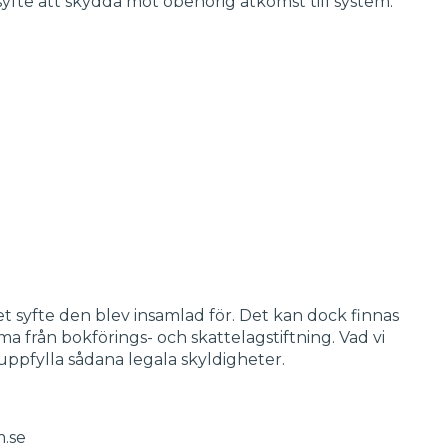
 syfte att skydda mot obehörig åtkomst till system.
et syfte den blev insamlad för. Det kan dock finnas
a från bokförings- och skattelagstiftning. Vad vi
 uppfylla sådana legala skyldigheter.
m.se