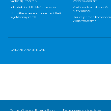
Varför skjutdörrar?
Varför vikdörrar?
Introduktion till Helaforms serier
Vikdörrsinformation – Kant
Mittvikning?
Hur väljer man komponenter till ett
skjutdörrssystem?
Hur väljer man komponenter
vikdörrssystem?
GARANTIANVISNINGAR
Terms of Use and Privacy Policy
|
Tietosuojaseloste ja evästeet