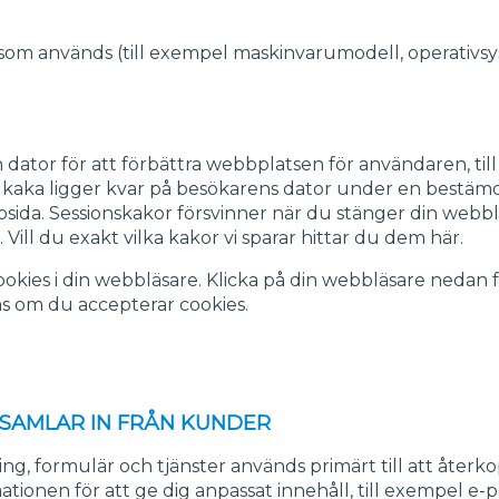
 som används (till exempel maskinvarumodell, operativsy
din dator för att förbättra webbplatsen för användaren, 
ka ligger kvar på besökarens dator under en bestämd tid.
ida. Sessionskakor försvinner när du stänger din webbl
ill du exakt vilka kakor vi sparar hittar du dem här.
ookies i din webbläsare. Klicka på din webbläsare nedan fö
as om du accepterar cookies.
 SAMLAR IN FRÅN KUNDER
ing, formulär och tjänster används primärt till att återko
nformationen för att ge dig anpassat innehåll, till exemp