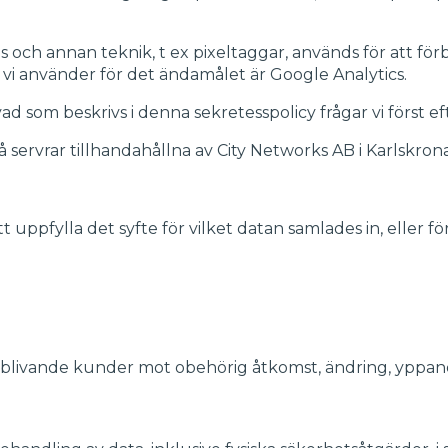
es och annan teknik, t ex pixeltaggar, används för att 
 vi använder för det ändamålet är Google Analytics.
vad som beskrivs i denna sekretesspolicy frågar vi först ef
ervrar tillhandahållna av City Networks AB i Karlskrona
t uppfylla det syfte för vilket datan samlades in, eller f
blivande kunder mot obehörig åtkomst, ändring, yppande 