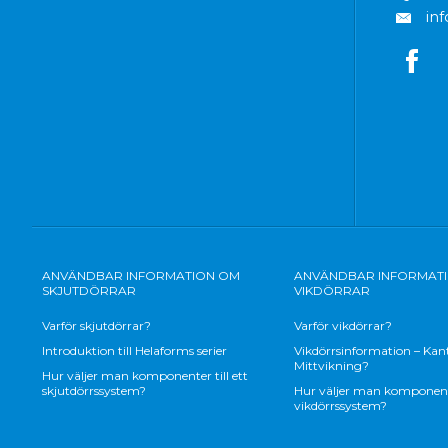
in
ANVÄNDBAR INFORMATION OM
ANVÄNDBAR INFORMAT
SKJUTDÖRRAR
VIKDÖRRAR
Varför skjutdörrar?
Varför vikdörrar?
Introduktion till Helaforms serier
Vikdörrsinformation – Kant
Mittvikning?
Hur väljer man komponenter till ett
skjutdörrssystem?
Hur väljer man komponenter
vikdörrssystem?