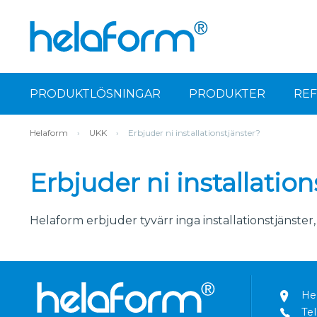
PRODUKTLÖSNINGAR
PRODUKTER
RE
Helaform
›
UKK
›
Erbjuder ni installationstjänster?
Erbjuder ni installation
Helaform erbjuder tyvärr inga installationstjänster
He
Tel