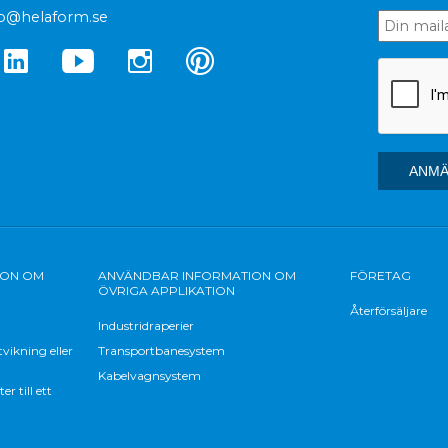
fo@helaform.se
ION OM
ANVÄNDBAR INFORMATION OM
FÖRETAG
ÖVRIGA APPLIKATION
Återförsäljare
Industridraperier
vikning eller
Transportbanesystem
Kabelvagnsystem
 till ett