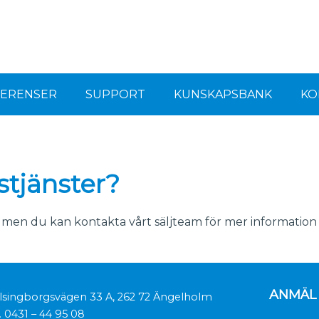
FERENSER
SUPPORT
KUNSKAPSBANK
KO
stjänster?
, men du kan kontakta vårt säljteam för mer information 
ANMÄL 
lsingborgsvägen 33 A, 262 72 Ängelholm
.
0431 – 44 95 08