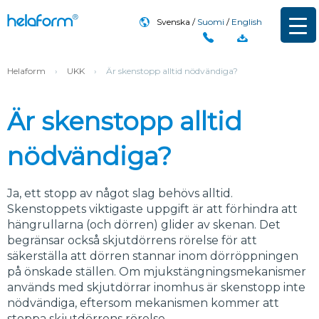
Svenska
Suomi
English
Helaform
›
UKK
›
Är skenstopp alltid nödvändiga?
Är skenstopp alltid
nödvändiga?
Ja, ett stopp av något slag behövs alltid.
Skenstoppets viktigaste uppgift är att förhindra att
hängrullarna (och dörren) glider av skenan. Det
begränsar också skjutdörrens rörelse för att
säkerställa att dörren stannar inom dörröppningen
på önskade ställen. Om mjukstängningsmekanismer
används med skjutdörrar inomhus är skenstopp inte
nödvändiga, eftersom mekanismen kommer att
stoppa skjutdörrens rörelse.